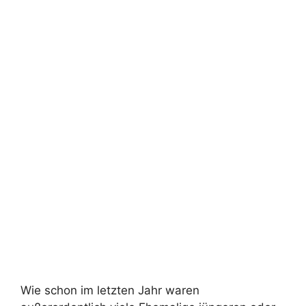
Wie schon im letzten Jahr waren
außerordentlich viele Ehemalige jüngeren oder
auch deutlich älteren Semesters unter den
Gästen – wohl ein Zeichen für die tiefe
Verbundenheit mit ihrer alten Schule.