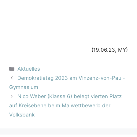
Suchen
Suchen
Letzte Beiträge...
„Auf uns – das WIR bleibt besteh’n“
klassen-klatsch: Ausgabe 02/2025
Einladung zum Sommerfest
Projekttage – 20.-22.5.
klassen-klatsch: Ausgabe 01/2025